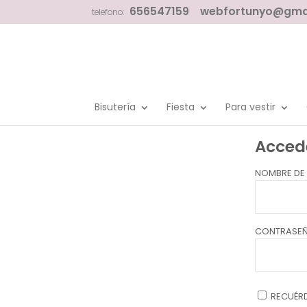
656547159
webfortunyo@gma
telefono:
Bisutería
Fiesta
Para vestir
Acced
NOMBRE DE
CONTRASE
RECUÉR