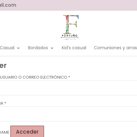
il.com
Casual
Bordados
Kid’s casual
Comuniones y arras
er
 USUARIO O CORREO ELECTRÓNICO
*
ÑA
*
Acceder
DAME