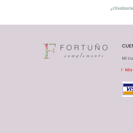
¿Olvidast
CUE
Mi c
Mis