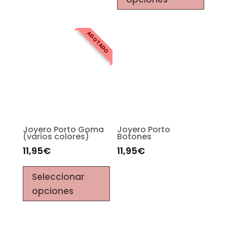
AGOTADO
Joyero Porto Goma
Joyero Porto
(varios colores)
Botones
11,95
€
11,95
€
Seleccionar
opciones