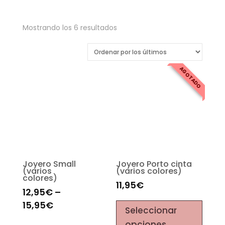
Mostrando los 6 resultados
AGOTADO
Joyero Small
Joyero Porto cinta
(varios
(varios colores)
colores)
11,95
€
12,95
€
–
15,95
€
Seleccionar
opciones