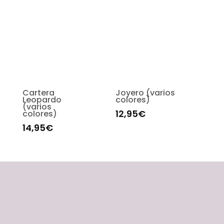
Cartera
Joyero (varios
Leopardo
colores)
(varios
12,95
€
colores)
14,95
€