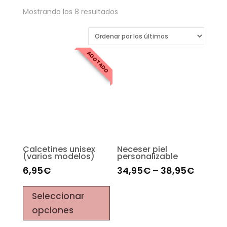
Mostrando los 8 resultados
AGOTADO
Calcetines unisex
Neceser piel
(varios modelos)
personalizable
6,95
€
34,95
€
–
38,95
€
Seleccionar
opciones