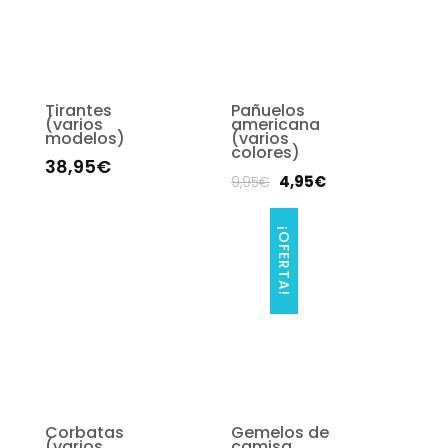
Tirantes
Pañuelos
(varios
americana
modelos)
(varios
colores)
38,95
€
4,95
€
9,95
€
¡OFERTA!
Corbatas
Gemelos de
(varios
camisa