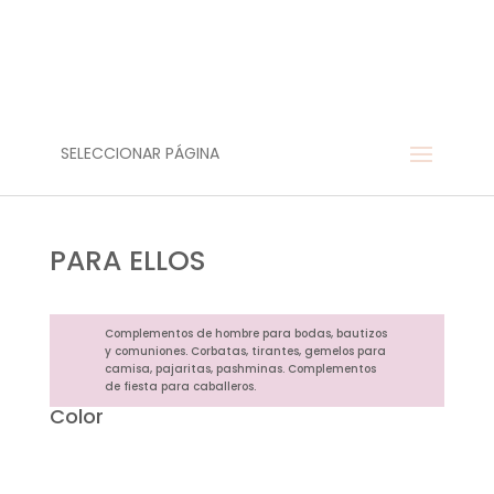
SELECCIONAR PÁGINA
PARA ELLOS
Complementos de hombre para bodas, bautizos
y comuniones. Corbatas, tirantes, gemelos para
camisa, pajaritas, pashminas. Complementos
de fiesta para caballeros.
Color